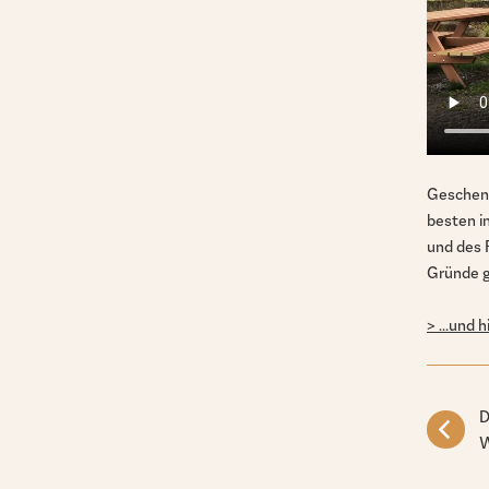
Geschenk
besten in
und des 
Gründe ge
> ...und
D
W