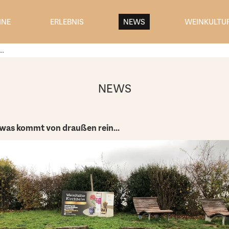
INE
ERLEBNIS
NEWS
WEINKULTU
..
NEWS
was kommt von draußen rein...