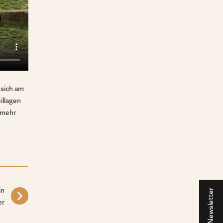
 sich am
illagen
 mehr
in
Newsletter
er